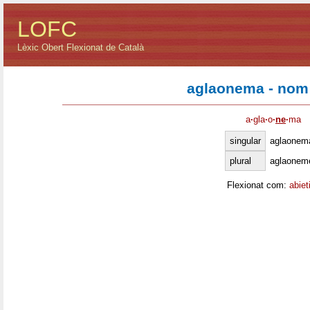
LOFC
Lèxic Obert Flexionat de Català
aglaonema - nom
a
·
gla
·
o
·
ne
·
ma
singular
aglaonem
plural
aglaonem
Flexionat com:
abiet