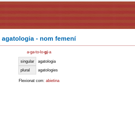
agatologia - nom femení
a
·
ga
·
to
·
lo
·
gi
·
a
singular
agatologia
plural
agatologies
Flexionat com:
abietina