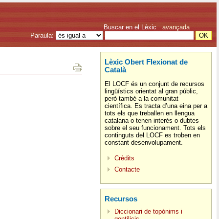
Buscar en el Lèxic
avançada
Paraula:
Lèxic Obert Flexionat de
Català
El LOCF és un conjunt de recursos
lingüístics orientat al gran públic,
però també a la comunitat
científica. Es tracta d’una eina per a
tots els que treballen en llengua
catalana o tenen interès o dubtes
sobre el seu funcionament. Tots els
continguts del LOCF es troben en
constant desenvolupament.
Crèdits
Contacte
Recursos
Diccionari de topònims i
gentilicis