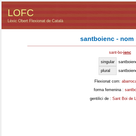
LOFC
Lèxic Obert Flexionat de Català
santboienc - nom
sant
·
bo
·
ienc
singular
santboien
plural
santboien
Flexionat com:
abarroc
forma femenina :
santb
gentilici de :
Sant Boi de L