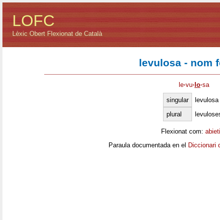
LOFC
Lèxic Obert Flexionat de Català
levulosa - nom 
le
·
vu
·
lo
·
sa
singular
levulosa
plural
levulose
Flexionat com:
abiet
Paraula documentada en el
Diccionari 