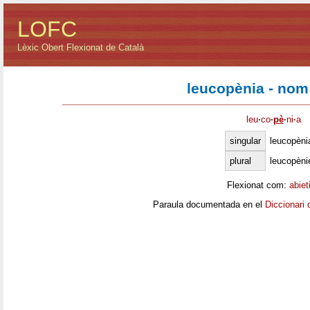
LOFC
Lèxic Obert Flexionat de Català
leucopènia - nom
leu
·
co
·
pè
·
ni
·
a
singular
leucopèni
plural
leucopèni
Flexionat com:
abiet
Paraula documentada en el
Diccionari 