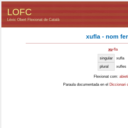
LOFC
Lèxic Obert Flexionat de Català
xufla - nom fe
xu
·
fla
singular
xufla
plural
xufles
Flexionat com:
abiet
Paraula documentada en el
Diccionari 