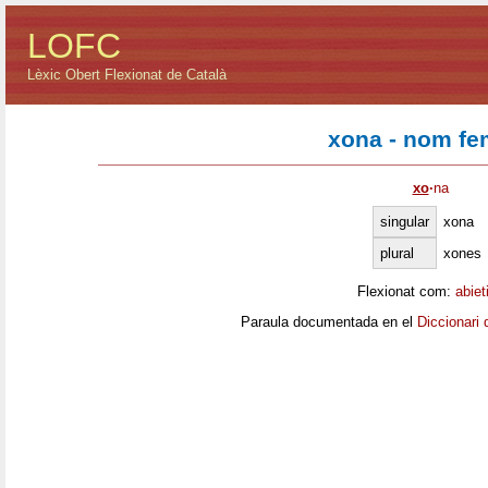
LOFC
Lèxic Obert Flexionat de Català
xona - nom fe
xo
·
na
singular
xona
plural
xones
Flexionat com:
abiet
Paraula documentada en el
Diccionari 