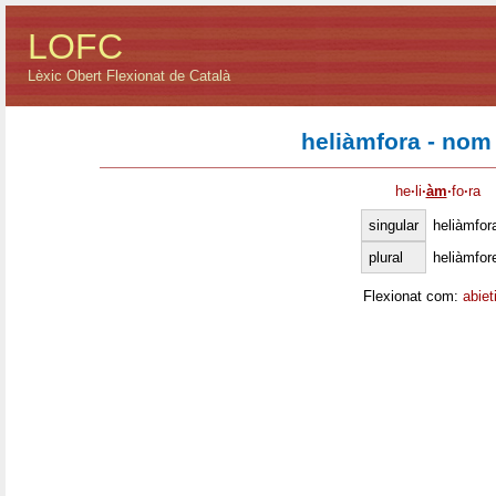
LOFC
Lèxic Obert Flexionat de Català
heliàmfora - nom
he
·
li
·
àm
·
fo
·
ra
singular
heliàmfor
plural
heliàmfor
Flexionat com:
abiet