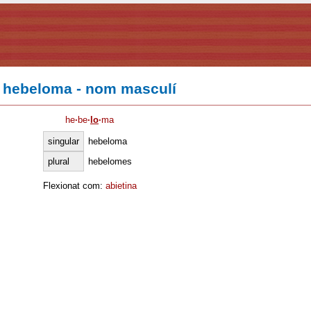
hebeloma - nom masculí
he
·
be
·
lo
·
ma
singular
hebeloma
plural
hebelomes
Flexionat com:
abietina