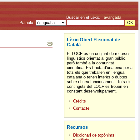
Buscar en el Lèxic
avançada
Paraula:
Lèxic Obert Flexionat de
Català
El LOCF és un conjunt de recursos
lingüístics orientat al gran públic,
però també a la comunitat
científica. Es tracta d’una eina per a
tots els que treballen en llengua
catalana o tenen interès o dubtes
sobre el seu funcionament. Tots els
continguts del LOCF es troben en
constant desenvolupament.
Crèdits
Contacte
Recursos
Diccionari de topònims i
gentilicis