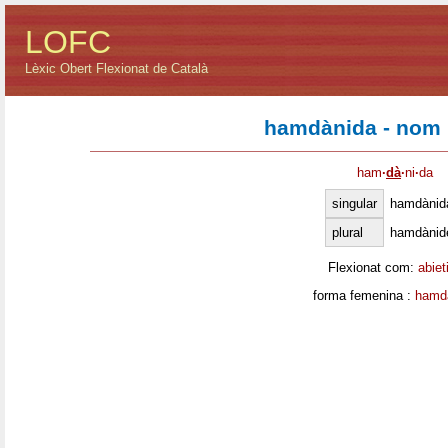
LOFC
Lèxic Obert Flexionat de Català
hamdànida - nom 
ham
·
dà
·
ni
·
da
singular
hamdànid
plural
hamdànid
Flexionat com:
abiet
forma femenina :
hamd