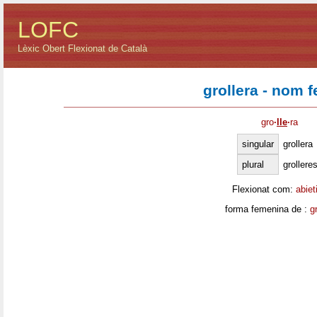
LOFC
Lèxic Obert Flexionat de Català
grollera - nom 
gro
·
lle
·
ra
singular
grollera
plural
grollere
Flexionat com:
abiet
forma femenina de :
gr