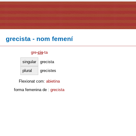
grecista - nom femení
gre
·
cis
·
ta
singular
grecista
plural
grecistes
Flexionat com:
abietina
forma femenina de :
grecista