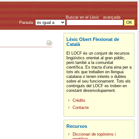
Buscar en el Lèxic
avançada
Paraula:
Lèxic Obert Flexionat de
Català
El LOCF és un conjunt de recursos
lingüístics orientat al gran públic,
però també a la comunitat
científica. Es tracta d’una eina per a
tots els que treballen en llengua
catalana o tenen interès o dubtes
sobre el seu funcionament. Tots els
continguts del LOCF es troben en
constant desenvolupament.
Crèdits
Contacte
Recursos
Diccionari de topònims i
gentilicis