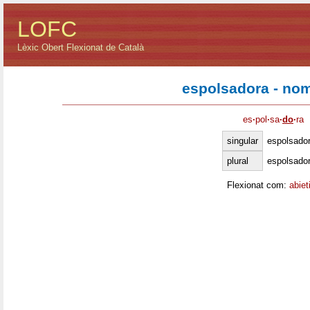
LOFC
Lèxic Obert Flexionat de Català
espolsadora - no
es
·
pol
·
sa
·
do
·
ra
singular
espolsado
plural
espolsado
Flexionat com:
abiet