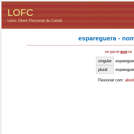
LOFC
Lèxic Obert Flexionat de Català
espareguera - no
es
·
pa
·
re
·
gue
·
ra
singular
esparegue
plural
esparegue
Flexionat com:
abiet