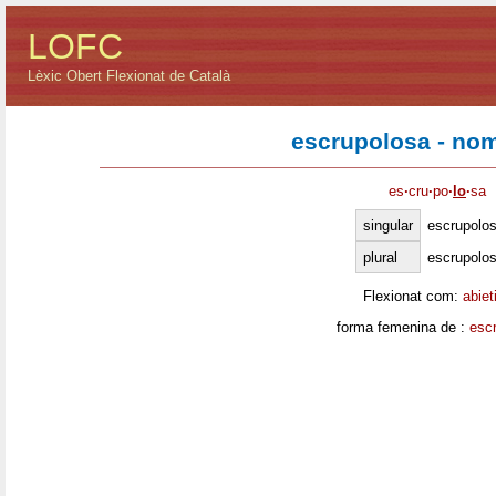
LOFC
Lèxic Obert Flexionat de Català
escrupolosa - no
es
·
cru
·
po
·
lo
·
sa
singular
escrupolo
plural
escrupolo
Flexionat com:
abiet
forma femenina de :
esc