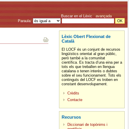
Buscar en el Lèxic
avançada
Paraula:
Lèxic Obert Flexionat de
Català
El LOCF és un conjunt de recursos
lingüístics orientat al gran públic,
però també a la comunitat
científica. Es tracta d’una eina per a
tots els que treballen en llengua
catalana o tenen interès o dubtes
sobre el seu funcionament. Tots els
continguts del LOCF es troben en
constant desenvolupament.
Crèdits
Contacte
Recursos
Diccionari de topònims i
gentilicis