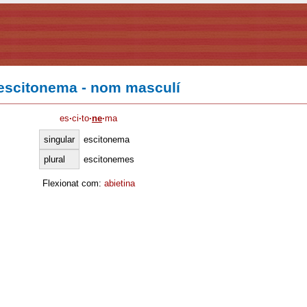
escitonema - nom masculí
es
·
ci
·
to
·
ne
·
ma
singular
escitonema
plural
escitonemes
Flexionat com:
abietina