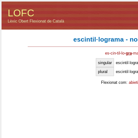
LOFC
Lèxic Obert Flexionat de Català
escintil·lograma - n
es
·
cin
·
til
·
lo
·
gra
·
m
singular
escintil·log
plural
escintil·log
Flexionat com:
abiet