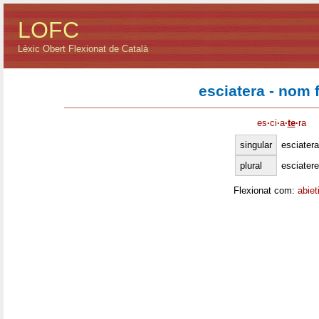
LOFC
Lèxic Obert Flexionat de Català
esciatera - nom 
es
·
ci
·
a
·
te
·
ra
singular
esciatera
plural
esciater
Flexionat com:
abiet