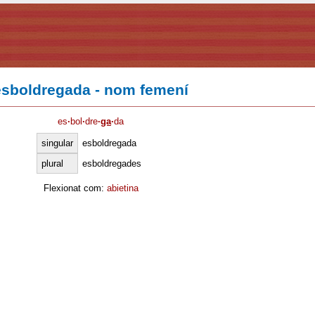
esboldregada - nom femení
es
·
bol
·
dre
·
ga
·
da
singular
esboldregada
plural
esboldregades
Flexionat com:
abietina