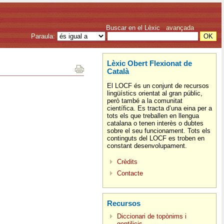
Buscar en el Lèxic
avançada
Paraula:
Lèxic Obert Flexionat de
Català
El LOCF és un conjunt de recursos
lingüístics orientat al gran públic,
però també a la comunitat
científica. Es tracta d’una eina per a
tots els que treballen en llengua
catalana o tenen interès o dubtes
sobre el seu funcionament. Tots els
continguts del LOCF es troben en
constant desenvolupament.
Crèdits
Contacte
Recursos
Diccionari de topònims i
gentilicis