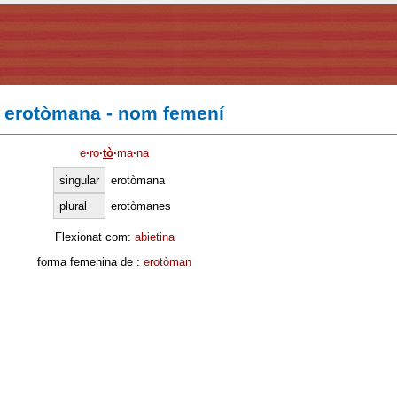
erotòmana - nom femení
e
·
ro
·
tò
·
ma
·
na
singular
erotòmana
plural
erotòmanes
Flexionat com:
abietina
forma femenina de :
erotòman