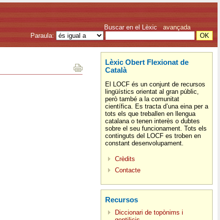
Buscar en el Lèxic
avançada
Paraula:
Lèxic Obert Flexionat de
Català
El LOCF és un conjunt de recursos
lingüístics orientat al gran públic,
però també a la comunitat
científica. Es tracta d’una eina per a
tots els que treballen en llengua
catalana o tenen interès o dubtes
sobre el seu funcionament. Tots els
continguts del LOCF es troben en
constant desenvolupament.
Crèdits
Contacte
Recursos
Diccionari de topònims i
gentilicis