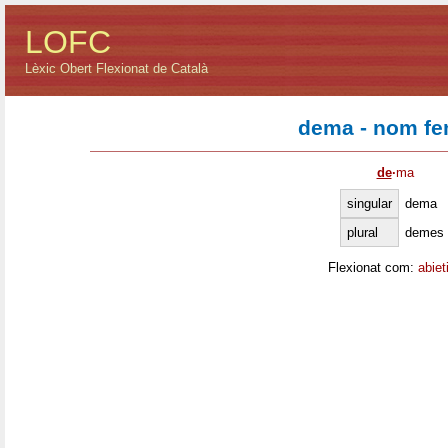
LOFC
Lèxic Obert Flexionat de Català
dema - nom fe
de
·
ma
singular
dema
plural
demes
Flexionat com:
abiet