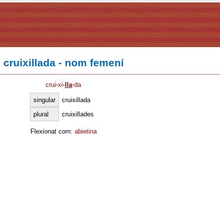
cruixillada - nom femení
crui
·
xi
·
lla
·
da
singular
cruixillada
plural
cruixillades
Flexionat com:
abietina