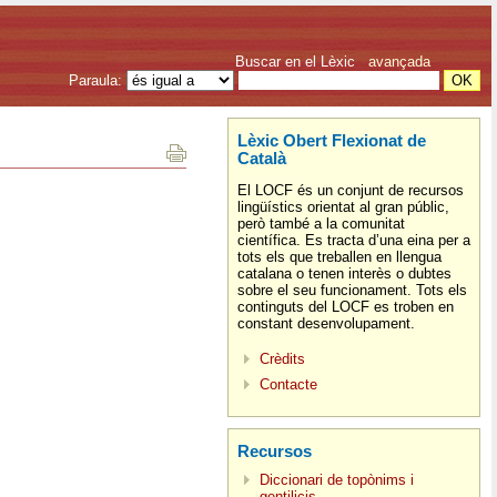
Buscar en el Lèxic
avançada
Paraula:
Lèxic Obert Flexionat de
Català
El LOCF és un conjunt de recursos
lingüístics orientat al gran públic,
però també a la comunitat
científica. Es tracta d’una eina per a
tots els que treballen en llengua
catalana o tenen interès o dubtes
sobre el seu funcionament. Tots els
continguts del LOCF es troben en
constant desenvolupament.
Crèdits
Contacte
Recursos
Diccionari de topònims i
gentilicis