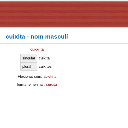
cuixita - nom masculí
cui
·
xi
·
ta
singular
cuixita
plural
cuixites
Flexionat com:
abietina
forma femenina :
cuixita