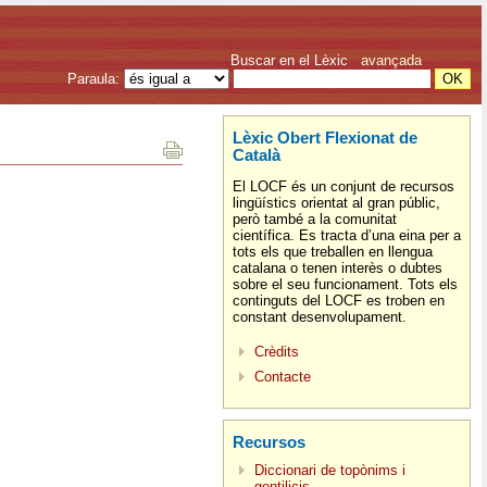
Buscar en el Lèxic
avançada
Paraula:
Lèxic Obert Flexionat de
Català
El LOCF és un conjunt de recursos
lingüístics orientat al gran públic,
però també a la comunitat
científica. Es tracta d’una eina per a
tots els que treballen en llengua
catalana o tenen interès o dubtes
sobre el seu funcionament. Tots els
continguts del LOCF es troben en
constant desenvolupament.
Crèdits
Contacte
Recursos
Diccionari de topònims i
gentilicis