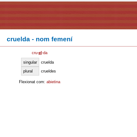
cruelda - nom femení
cru
·
el
·
da
singular
cruelda
plural
crueldes
Flexionat com:
abietina