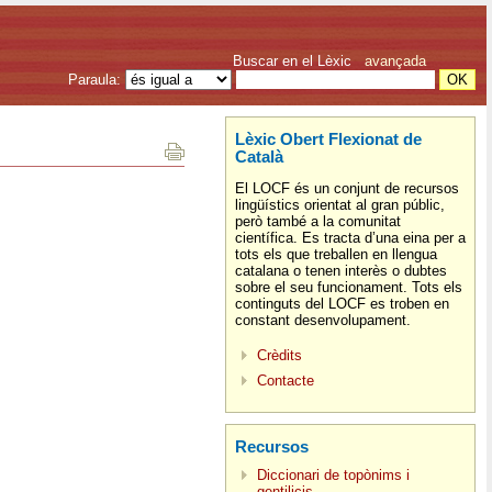
Buscar en el Lèxic
avançada
Paraula:
Lèxic Obert Flexionat de
Català
El LOCF és un conjunt de recursos
lingüístics orientat al gran públic,
però també a la comunitat
científica. Es tracta d’una eina per a
tots els que treballen en llengua
catalana o tenen interès o dubtes
sobre el seu funcionament. Tots els
continguts del LOCF es troben en
constant desenvolupament.
Crèdits
Contacte
Recursos
Diccionari de topònims i
gentilicis