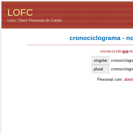
LOFC
Lèxic Obert Flexionat de Català
cronociclograma - n
cro
·
no
·
ci
·
clo
·
gra
·
m
singular
cronociclog
plural
cronociclog
Flexionat com:
abiet