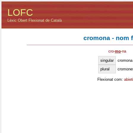
LOFC
Lèxic Obert Flexionat de Català
cromona - nom 
cro
·
mo
·
na
singular
cromona
plural
cromone
Flexionat com:
abiet