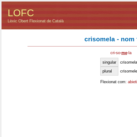
LOFC
Lèxic Obert Flexionat de Català
crisomela - nom
cri
·
so
·
me
·
la
singular
crisomel
plural
crisomel
Flexionat com:
abiet