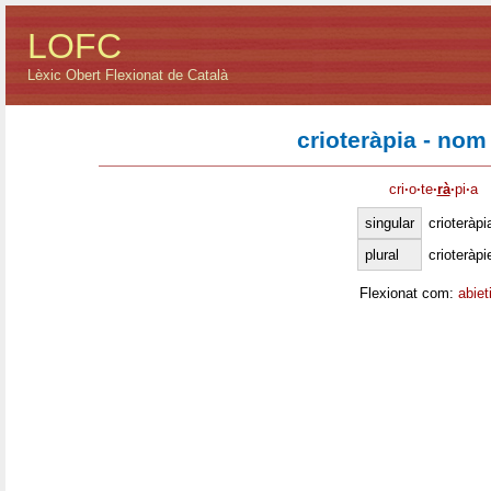
LOFC
Lèxic Obert Flexionat de Català
crioteràpia - nom
cri
·
o
·
te
·
rà
·
pi
·
a
singular
crioteràpi
plural
crioteràpi
Flexionat com:
abiet