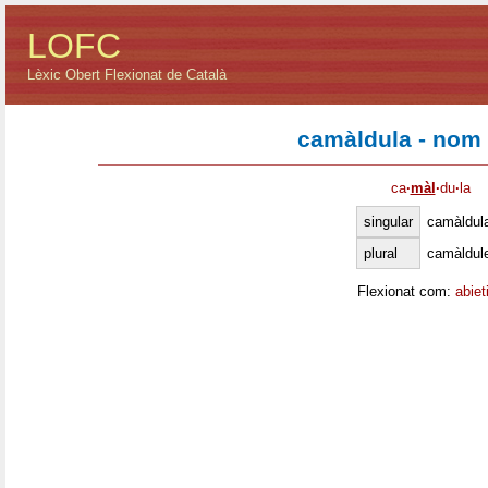
LOFC
Lèxic Obert Flexionat de Català
camàldula - nom
ca
·
màl
·
du
·
la
singular
camàldul
plural
camàldul
Flexionat com:
abiet