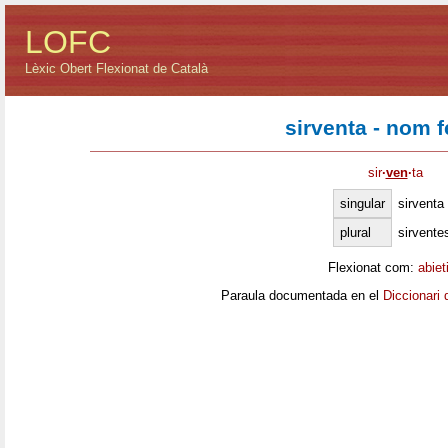
LOFC
Lèxic Obert Flexionat de Català
sirventa - nom 
sir
·
ven
·
ta
singular
sirventa
plural
sirvente
Flexionat com:
abiet
Paraula documentada en el
Diccionari 