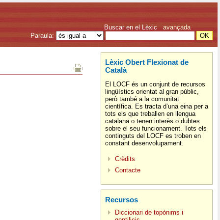
Buscar en el Lèxic
avançada
Paraula:
Lèxic Obert Flexionat de
Català
El LOCF és un conjunt de recursos
lingüístics orientat al gran públic,
però també a la comunitat
científica. Es tracta d’una eina per a
tots els que treballen en llengua
catalana o tenen interès o dubtes
sobre el seu funcionament. Tots els
continguts del LOCF es troben en
constant desenvolupament.
Crèdits
Contacte
Recursos
Diccionari de topònims i
gentilicis