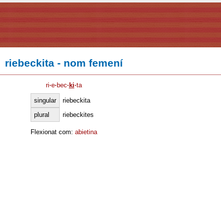
riebeckita - nom femení
ri
·
e
·
bec
·
ki
·
ta
singular
riebeckita
plural
riebeckites
Flexionat com:
abietina