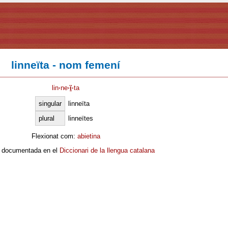
linneïta - nom femení
lin
·
ne
·
ï
·
ta
singular
linneïta
plural
linneïtes
Flexionat com:
abietina
 documentada en el
Diccionari de la llengua catalana