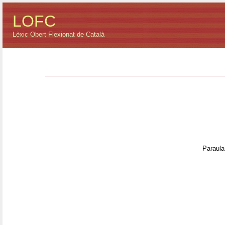
LOFC
Lèxic Obert Flexionat de Català
Paraula