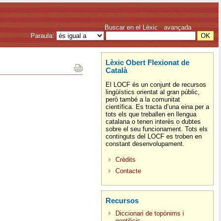
Buscar en el Lèxic
avançada
Paraula:
Lèxic Obert Flexionat de
Català
El LOCF és un conjunt de recursos
lingüístics orientat al gran públic,
però també a la comunitat
científica. Es tracta d’una eina per a
tots els que treballen en llengua
catalana o tenen interès o dubtes
sobre el seu funcionament. Tots els
continguts del LOCF es troben en
constant desenvolupament.
Crèdits
Contacte
Recursos
Diccionari de topònims i
gentilicis