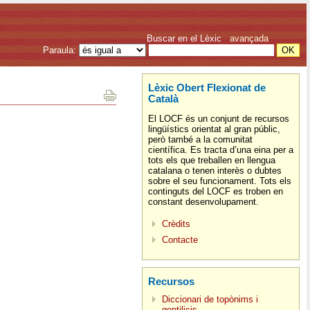
Buscar en el Lèxic
avançada
Paraula:
Lèxic Obert Flexionat de
Català
El LOCF és un conjunt de recursos
lingüístics orientat al gran públic,
però també a la comunitat
científica. Es tracta d’una eina per a
tots els que treballen en llengua
catalana o tenen interès o dubtes
sobre el seu funcionament. Tots els
continguts del LOCF es troben en
constant desenvolupament.
Crèdits
Contacte
Recursos
Diccionari de topònims i
gentilicis