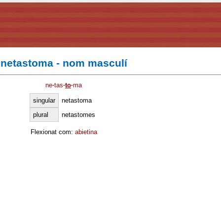
netastoma - nom masculí
ne
·
tas
·
to
·
ma
singular
netastoma
plural
netastomes
Flexionat com:
abietina