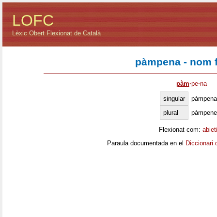
LOFC
Lèxic Obert Flexionat de Català
pàmpena - nom 
pàm
·
pe
·
na
singular
pàmpena
plural
pàmpene
Flexionat com:
abiet
Paraula documentada en el
Diccionari 