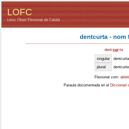
LOFC
Lèxic Obert Flexionat de Català
dentcurta - nom
dent
·
cur
·
ta
singular
dentcurta
plural
dentcurt
Flexionat com:
abiet
Paraula documentada en el
Diccionari 