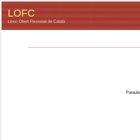
LOFC
Lèxic Obert Flexionat de Català
Paraula