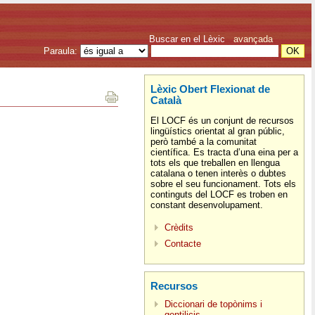
Buscar en el Lèxic
avançada
Paraula:
Lèxic Obert Flexionat de
Català
El LOCF és un conjunt de recursos
lingüístics orientat al gran públic,
però també a la comunitat
científica. Es tracta d’una eina per a
tots els que treballen en llengua
catalana o tenen interès o dubtes
sobre el seu funcionament. Tots els
continguts del LOCF es troben en
constant desenvolupament.
Crèdits
Contacte
Recursos
Diccionari de topònims i
gentilicis