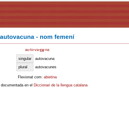
autovacuna - nom femení
au
·
to
·
va
·
cu
·
na
singular
autovacuna
plural
autovacunes
Flexionat com:
abietina
 documentada en el
Diccionari de la llengua catalana