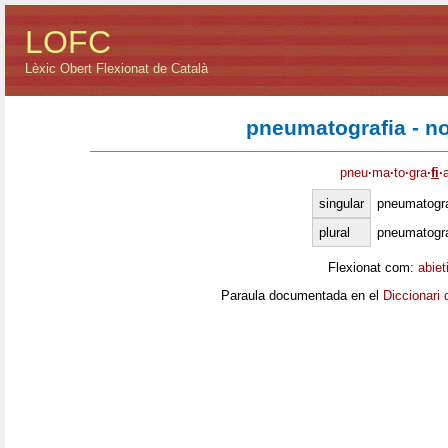
LOFC
Lèxic Obert Flexionat de Català
pneumatografia - n
pneu
·
ma
·
to
·
gra
·
fi
·
singular
pneumatogra
plural
pneumatogra
Flexionat com:
abiet
Paraula documentada en el
Diccionari 