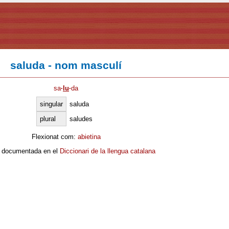
saluda - nom masculí
sa
·
lu
·
da
singular
saluda
plural
saludes
Flexionat com:
abietina
 documentada en el
Diccionari de la llengua catalana