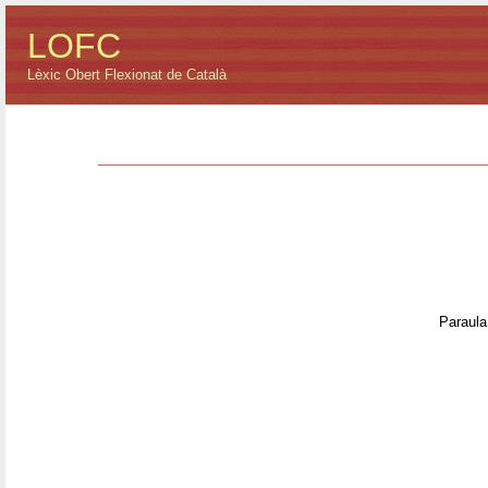
LOFC
Lèxic Obert Flexionat de Català
Paraula