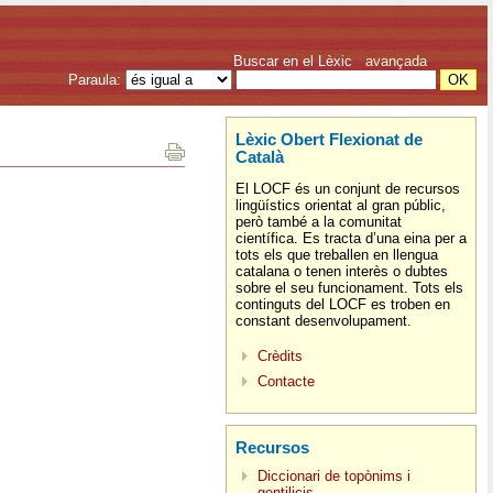
Buscar en el Lèxic
avançada
Paraula:
Lèxic Obert Flexionat de
Català
El LOCF és un conjunt de recursos
lingüístics orientat al gran públic,
però també a la comunitat
científica. Es tracta d’una eina per a
tots els que treballen en llengua
catalana o tenen interès o dubtes
sobre el seu funcionament. Tots els
continguts del LOCF es troben en
constant desenvolupament.
Crèdits
Contacte
Recursos
Diccionari de topònims i
gentilicis