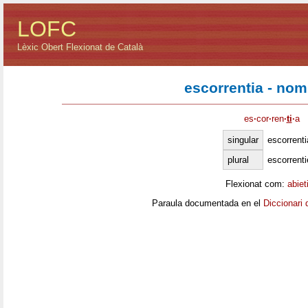
LOFC
Lèxic Obert Flexionat de Català
escorrentia - nom
es
·
cor
·
ren
·
ti
·
a
singular
escorrenti
plural
escorrent
Flexionat com:
abiet
Paraula documentada en el
Diccionari 