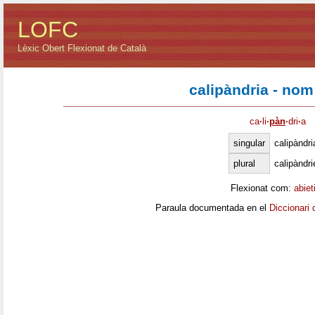
LOFC
Lèxic Obert Flexionat de Català
calipàndria - nom
ca
·
li
·
pàn
·
dri
·
a
singular
calipàndri
plural
calipàndri
Flexionat com:
abiet
Paraula documentada en el
Diccionari 