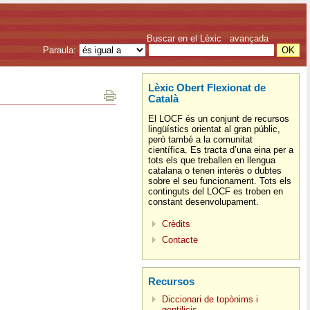
Buscar en el Lèxic
avançada
Paraula:
Lèxic Obert Flexionat de
Català
El LOCF és un conjunt de recursos
lingüístics orientat al gran públic,
però també a la comunitat
científica. Es tracta d’una eina per a
tots els que treballen en llengua
catalana o tenen interès o dubtes
sobre el seu funcionament. Tots els
continguts del LOCF es troben en
constant desenvolupament.
Crèdits
Contacte
Recursos
Diccionari de topònims i
gentilicis