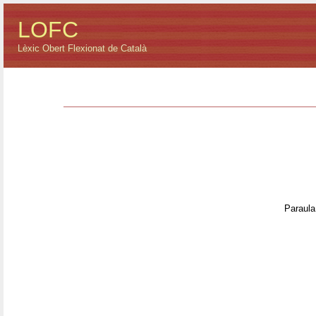
LOFC
Lèxic Obert Flexionat de Català
Paraula