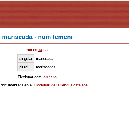
mariscada - nom femení
ma
·
ris
·
ca
·
da
singular
mariscada
plural
mariscades
Flexionat com:
abietina
 documentada en el
Diccionari de la llengua catalana