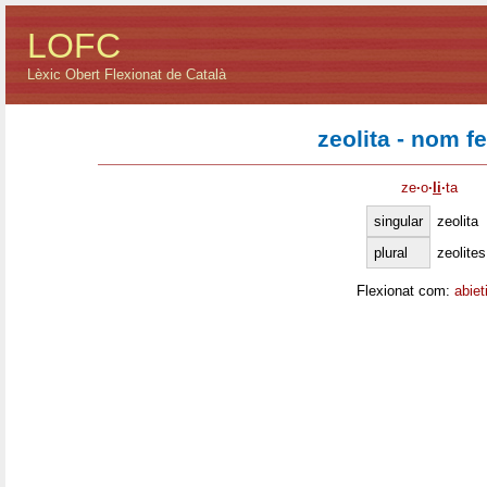
LOFC
Lèxic Obert Flexionat de Català
zeolita - nom f
ze
·
o
·
li
·
ta
singular
zeolita
plural
zeolites
Flexionat com:
abiet