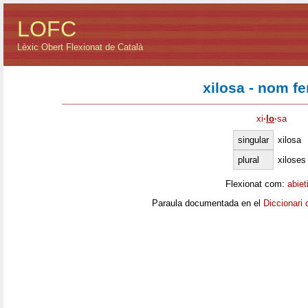
LOFC
Lèxic Obert Flexionat de Català
xilosa - nom f
xi
·
lo
·
sa
singular
xilosa
plural
xiloses
Flexionat com:
abiet
Paraula documentada en el
Diccionari 