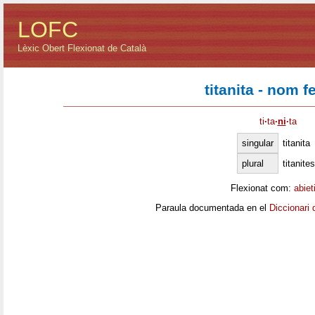
LOFC
Lèxic Obert Flexionat de Català
titanita - nom 
ti
·
ta
·
ni
·
ta
singular
titanita
plural
titanites
Flexionat com:
abiet
Paraula documentada en el
Diccionari 