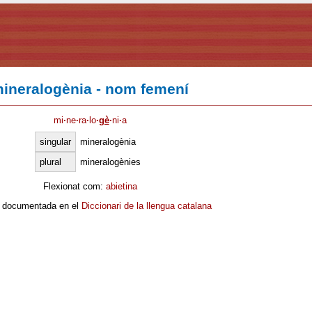
ineralogènia - nom femení
mi
·
ne
·
ra
·
lo
·
gè
·
ni
·
a
singular
mineralogènia
plural
mineralogènies
Flexionat com:
abietina
 documentada en el
Diccionari de la llengua catalana