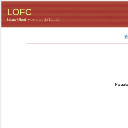
LOFC
Lèxic Obert Flexionat de Català
m
Paraula