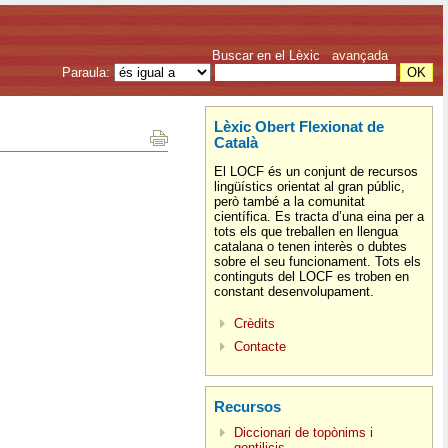
Buscar en el Lèxic
avançada
Paraula:
Lèxic Obert Flexionat de
Català
El LOCF és un conjunt de recursos
lingüístics orientat al gran públic,
però també a la comunitat
científica. Es tracta d’una eina per a
tots els que treballen en llengua
catalana o tenen interès o dubtes
sobre el seu funcionament. Tots els
continguts del LOCF es troben en
constant desenvolupament.
Crèdits
Contacte
Recursos
Diccionari de topònims i
gentilicis