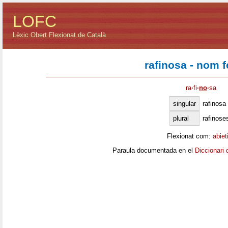
LOFC
Lèxic Obert Flexionat de Català
rafinosa - nom 
ra
·
fi
·
no
·
sa
singular
rafinosa
plural
rafinose
Flexionat com:
abiet
Paraula documentada en el
Diccionari 