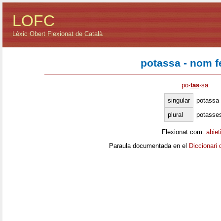
LOFC
Lèxic Obert Flexionat de Català
potassa - nom 
po
·
tas
·
sa
singular
potassa
plural
potasse
Flexionat com:
abiet
Paraula documentada en el
Diccionari 