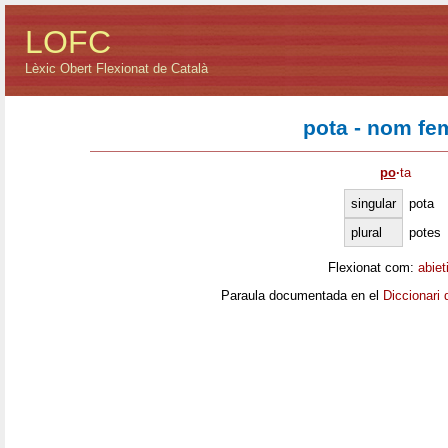
LOFC
Lèxic Obert Flexionat de Català
pota - nom fe
po
·
ta
singular
pota
plural
potes
Flexionat com:
abiet
Paraula documentada en el
Diccionari 