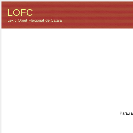
LOFC
Lèxic Obert Flexionat de Català
Paraula