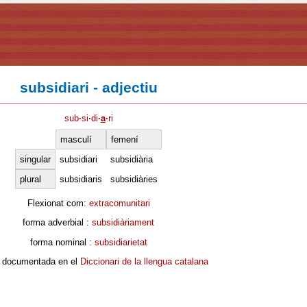
subsidiari - adjectiu
sub
·
si
·
di
·
a
·
ri
masculí
femení
singular
subsidiari
subsidiària
plural
subsidiaris
subsidiàries
Flexionat com:
extracomunitari
forma adverbial :
subsidiàriament
forma nominal :
subsidiarietat
 documentada en el
Diccionari de la llengua catalana