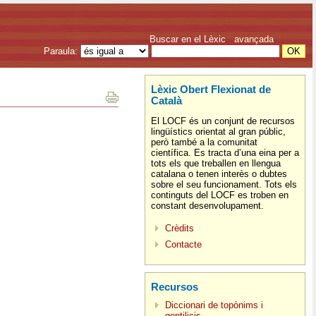
Buscar en el Lèxic
avançada
Paraula:
Lèxic Obert Flexionat de
Català
El LOCF és un conjunt de recursos
lingüístics orientat al gran públic,
però també a la comunitat
científica. Es tracta d’una eina per a
tots els que treballen en llengua
catalana o tenen interès o dubtes
sobre el seu funcionament. Tots els
continguts del LOCF es troben en
constant desenvolupament.
Crèdits
Contacte
Recursos
Diccionari de topònims i
gentilicis