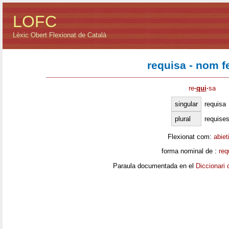
LOFC
Lèxic Obert Flexionat de Català
requisa - nom 
re
·
qui
·
sa
singular
requisa
plural
requise
Flexionat com:
abiet
forma nominal de :
req
Paraula documentada en el
Diccionari 